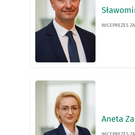
Sławomi
WICEPREZES Z
Aneta Z
WICEPREZES Z