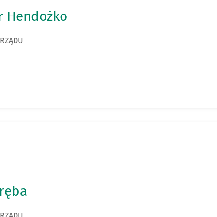
r Hendożko
ARZĄDU
aręba
ARZĄDU